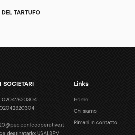
 DEL TARTUFO
I SOCIETARI
Links
a: 02042820304
Home
: 02042820304
Chi siamo
Rimani in contatto
20@pec.confcooperative.it
ce destinatario: USAL8PV