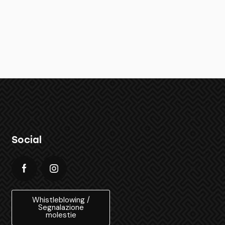
Social
Whistleblowing /
Segnalazione
molestie