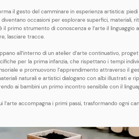
orma il gesto del camminare in esperienza artistica: piedi 
 diventano occasioni per esplorare superfici, materiali, ri
 è il primo strumento di conoscenza e l’arte il linguaggio 
e, lasciare tracce.
iluppano all’interno di un atelier d’arte continuativo, prog
fiche per la prima infanzia, che rispettano i tempi individ
ensoriale e promuovono l’apprendimento attraverso il ge
ateriali naturali e artistici dialogano con albi illustrati e ri
rendo ai bambini un primo incontro sensibile con il linguag
ui l’arte accompagna i primi passi, trasformando ogni ca