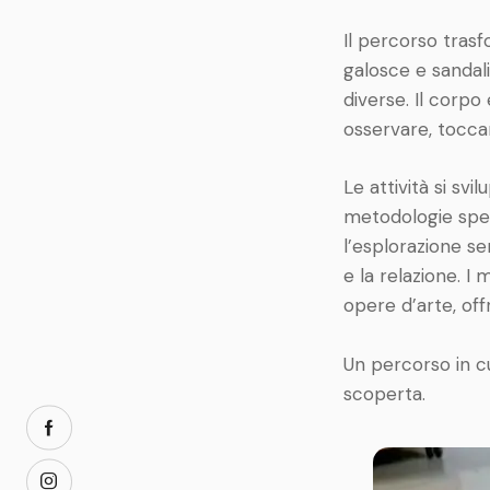
Il percorso trasf
galosce e sandali
diverse. Il corpo
osservare, toccar
Le attività si sv
metodologie speci
l’esplorazione s
e la relazione. I m
opere d’arte, off
Un percorso in c
scoperta.