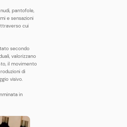
nudi, pantofole,
tmi e sensazioni
attraverso cui
ettato secondo
uali, valorizzano
sto, il movimento
produzioni di
gio visivo.
mminata in