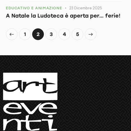
23 Dicembre 2025
EDUCATIVO E ANIMAZIONE
A Natale la Ludoteca è aperta per… ferie!
1
2
3
>
4
5