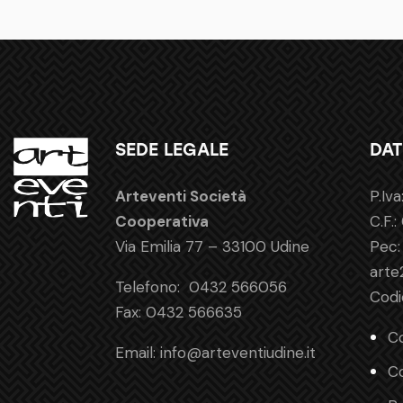
SEDE LEGALE
DAT
Arteventi Società
P.Iv
Cooperativa
C.F.
Via Emilia 77 – 33100 Udine
Pec:
arte
Telefono:
0432 566056
Codi
Fax:
0432 566635
Co
Email:
info@arteventiudine.it
Co