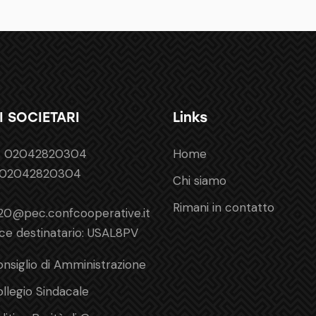
I SOCIETARI
Links
a: 02042820304
Home
: 02042820304
Chi siamo
Rimani in contatto
20@pec.confcooperative.it
ce destinatario: USAL8PV
nsiglio di Amministrazione
llegio Sindacale