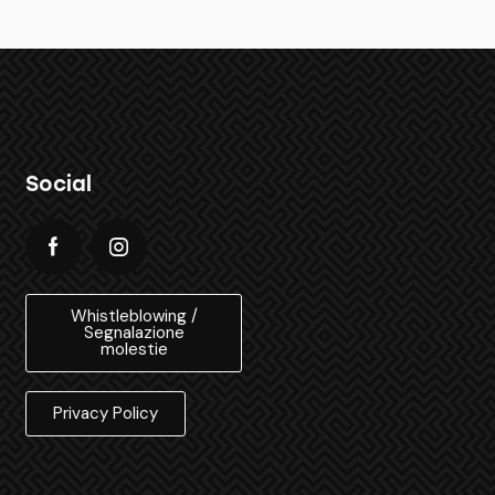
Social
Whistleblowing /
Segnalazione
molestie
Privacy Policy