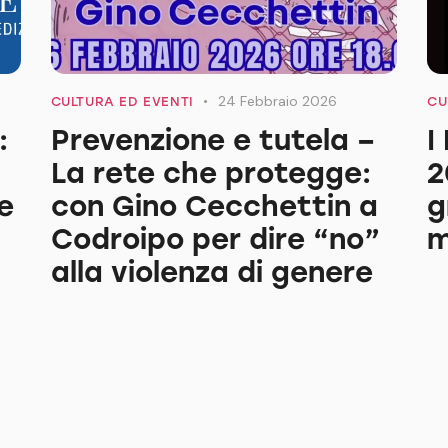
24 Febbraio 2026
CULTURA ED EVENTI
CU
:
Prevenzione e tutela –
I
La rete che protegge:
2
e
con Gino Cecchettin a
g
Codroipo per dire “no”
m
alla violenza di genere